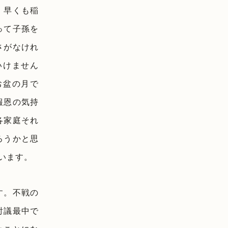
、早くも稲
って子孫を
さがなけれ
いけません
お盆の月で
報恩の気持
各家庭それ
ろうかと思
います。
す。不戦の
討議最中で