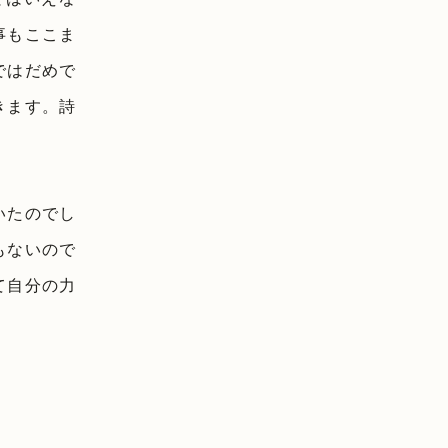
事もここま
ではだめで
きます。詩
いたのでし
もないので
て自分の力