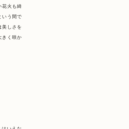
い花火も綺
という間で
は美しさを
大きく咲か
とはいえな