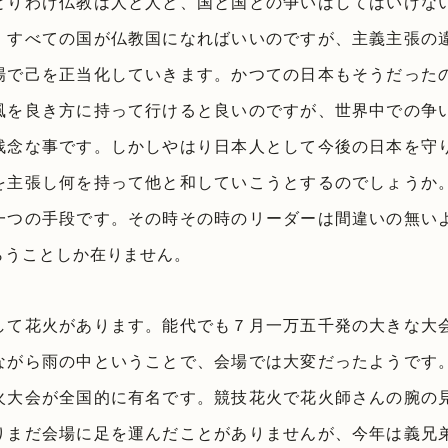
とりわけ仏教は人と人と、国と国との争いはしてはいけな
。すべての国が仏教国になればいいのですが、主義主張の
場で己を正当化していきます。かつての日本もそうだった
風を良き方に持って行けると良いのですが、世界中での争
残念な事です。しかしやはり日本人として今後の日本を守
を主張し何を持って他と和していこうとするのでしょうか
一つの手段です。その時その時のリーダーは間違いの無い
らうことしか在りません。
して花火があります。能代でも７月一万五千発の大きな大
ながら雨の中ということで、会場では大変だったようです
火大会が全国的に有名です。競技花火で花火師さんの腕の
りまだ会場に足を運んだことがありませんが、今年は義兄