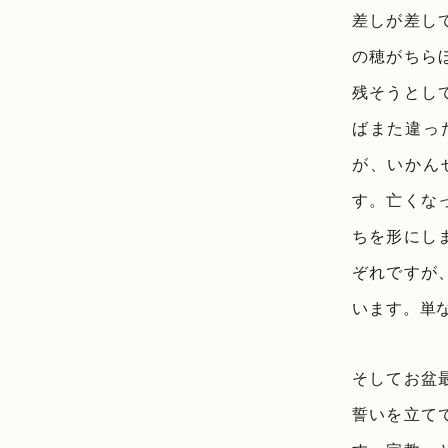
差しが差し
の穂がちら
残そうとし
ばまた違っ
が、いかん
す。亡くな
ちを形にし
ぞれですが
います。単
そしてお盆
誓いを立て