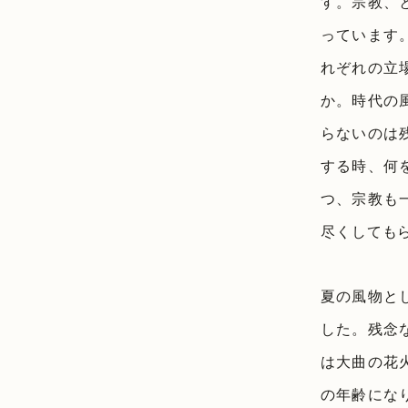
す。宗教、
っています
れぞれの立
か。時代の
らないのは
する時、何
つ、宗教も
尽くしても
夏の風物と
した。残念
は大曲の花
の年齢にな