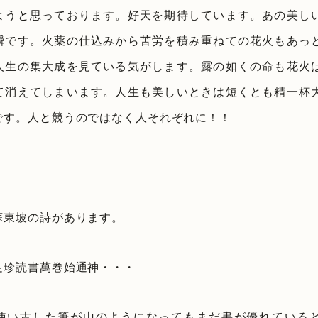
ようと思っております。好天を期待しています。あの美し
瞬です。火薬の仕込みから苦労を積み重ねての花火もあっ
人生の集大成を見ている気がします。露の如くの命も花火
て消えてしまいます。人生も美しいときは短くとも精一杯
です。人と競うのではなく人それぞれに！！
蘇東坡の詩があります。
足珍読書萬巻始通神・・・
使い古した筆が山のようになってもまだ書が優れている