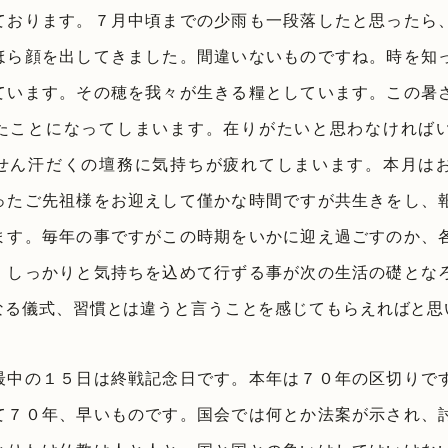
ております。７月中頃までの少雨も一段落したと思ったら
ほら顔を出してきました。間違いないものですね。時を知
ています。その穂を我々が生きる糧としています。この暑
たことになってしまいます。在りがたいと思わなければ
せん汗だくの壇務に気持ちが疲れてしまいます。本月は
ったご先祖様をお迎えして僅かな時間ですが共生きをし、
ます。毎年の事ですがこの時期をいかに迎え過ごすのか、
、しっかりと気持ちを込めて行ずる事が次の生活の礎とな
なる儀式、習慣とは違うと言うことを感じてもらえればと思
最中の１５日は終戦記念日です。本年は７０年の区切りで
て７０年、早いものです。国会では何とか法案が示され、