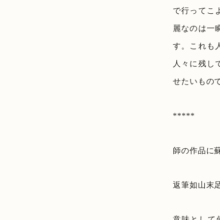
で行ってこ
麗なのは一
す。これも
人々に残し
せたいもの
*****
師の作品に
返筆如山末
意味として