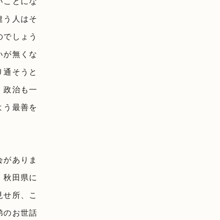
いことにな
違う人はそ
のでしょう
いが無くな
り通そうと
。政治も一
よう最善を
会がありま
。秋田県に
見せ所、こ
弟のお世話