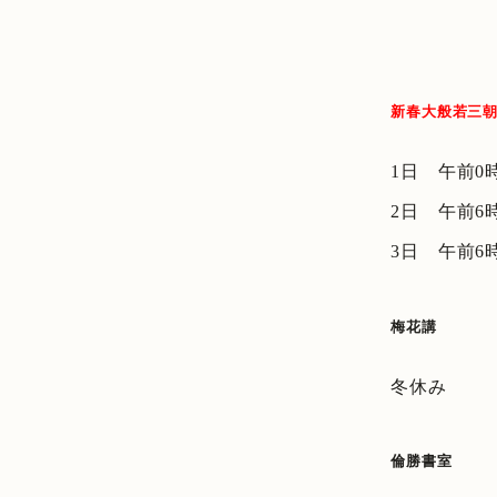
新春大般若三
1日 午前0
2日 午前6
3日 午前6
梅花講
冬休み
倫勝書室