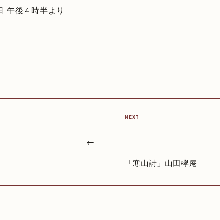
29日 午後４時半より
NEXT
←
「寒山詩」山田欅庵