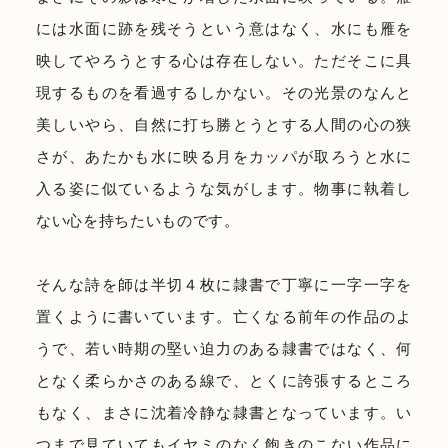
には水面に跡を残そうという意はなく、水にも雁を
映してやろうとする心は存在しない。ただそこに具
現するものを看過するしかない。その光景のなんと
美しいやら、自然に打ち勝とうとする人間の心の狭
さが、あたかも水に映る月をカッパが取ろうと水に
入る姿に似ているような気がします。物事に執着し
ない心を持ちたいものです。
そんな詩を師は半切４枚に隷書で丁寧に一字一字を
置くように書いています。亡くなる前年の作品のよ
うで、若い時期の堅い迫力のある隷書ではなく、何
となく柔らかさのある線で、とくに誇張するところ
もなく、まさに沈着冷静な隷書となっています。い
つまで見ていてもイヤミのなく飽きのこない作品に