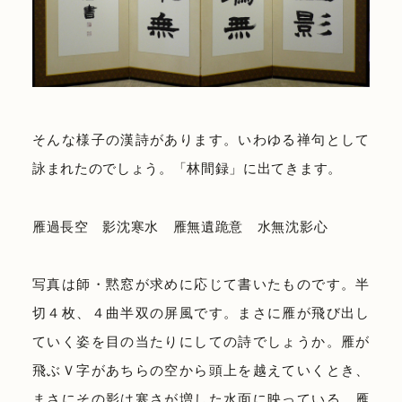
そんな様子の漢詩があります。いわゆる禅句として
詠まれたのでしょう。「林間録」に出てきます。
雁過長空 影沈寒水 雁無遺跪意 水無沈影心
写真は師・黙窓が求めに応じて書いたものです。半
切４枚、４曲半双の屏風です。まさに雁が飛び出し
ていく姿を目の当たりにしての詩でしょうか。雁が
飛ぶＶ字があちらの空から頭上を越えていくとき、
まさにその影は寒さが増した水面に映っている。雁