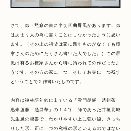
さて、師・黙窓の書に半切四曲屏風があります。師
はあまり人の為に書くことはしなかったように思い
ます。（その上の祖父は家に残すものがなくても檀
家さんのためにたくさん書いた人でした。）この屏
風は有るお檀家さんから特に請われての作だったよ
うです。その方の家に一つ、そしてお寺に一つ残す
ということで２作書いたものです。
内容は禅林語句鈔に出ている「雲門胡餅 趙州茶
惠崇蘆雁 趙昌華」の１４字、師であった井垣北城
先生風の隷書で、わかりやすい上に強い線、きっち
りした形、正に一つの究極の形といえるのではない