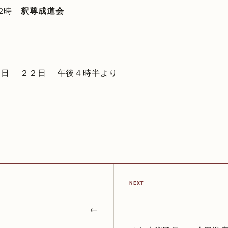
後2時
釈尊成道会
８日 ２２日 午後４時半より
NEXT
←