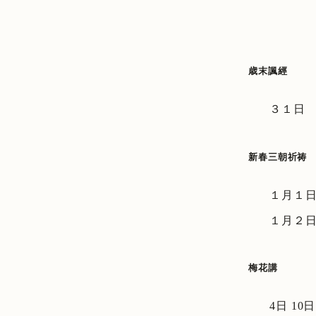
歳末諷經
３１日 
新春三朝祈祷
１月１
１月２
梅花講
4日 10