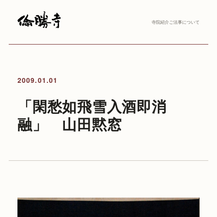
寺院紹介
ご法事について
2009.01.01
「閑愁如飛雪入酒即消
融」 山田黙窓